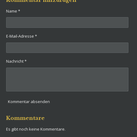
e
e
e
e
n
n
n
n
Name *
E-Mail-Adresse *
Nachricht *
Kommentar absenden
Kommentare
Es gibt noch keine Kommentare.