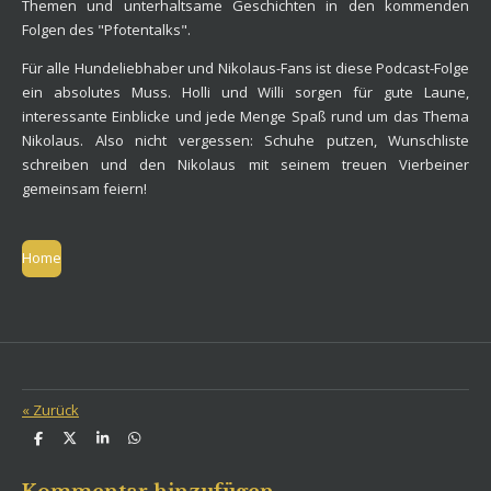
Themen und unterhaltsame Geschichten in den kommenden
Folgen des "Pfotentalks".
Für alle Hundeliebhaber und Nikolaus-Fans ist diese Podcast-Folge
ein absolutes Muss. Holli und Willi sorgen für gute Laune,
interessante Einblicke und jede Menge Spaß rund um das Thema
Nikolaus. Also nicht vergessen: Schuhe putzen, Wunschliste
schreiben und den Nikolaus mit seinem treuen Vierbeiner
gemeinsam feiern!
Home
«
Zurück
T
T
T
T
e
e
e
e
i
i
i
i
l
l
l
l
Kommentar hinzufügen