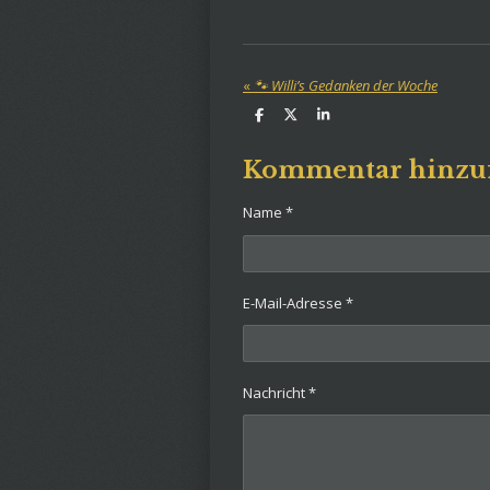
«
🐾 Willi’s Gedanken der Woche
T
T
T
e
e
e
i
i
i
l
l
l
Kommentar hinzu
e
e
e
n
n
n
Name *
E-Mail-Adresse *
Nachricht *