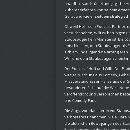
unaufhaltsam Krümel und jegliche Ho
Zuhörer erfahren von seinem ersten 
Gerät und wie er seitdem strategisch
Obwohl Holli, sein Podcast-Partner,
versucht haben, Willi zu beruhigen u
Staubsauger kein Monster ist, bleibt d
entschlossen, den Staubsauger als F
sich am Ende irgendwie arrangieren.
Willi und dem Staubsauger scheint in 
Der Podcast "Holli und Willi - Der Pf
witzige Mischung aus Comedy, Gebel
Missverständnissen - alles aus der S
besonderen Sicht auf die Welt. Neue
veröffentlicht und versprechen beste
und Comedy-Fans.
Die Angst von Haustieren vor Staubsau
verbreitetes Phänomen. Viele Tiere 
die plötzlichen Bewegungen des Sta
Tiere langsam an den Staubsauger 