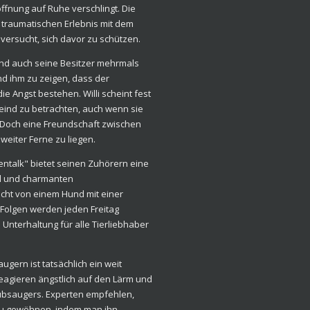
ffnung auf Ruhe verschlingt. Die
traumatischen Erlebnis mit dem
 versucht, sich davor zu schützen.
 und auch seine Besitzer mehrmals
nd ihm zu zeigen, dass der
ie Angst bestehen. Willi scheint fest
eind zu betrachten, auch wenn sie
 Doch eine Freundschaft zwischen
weiter Ferne zu liegen.
otentalk" bietet seinen Zuhörern eine
l und charmanten
icht von einem Hund mit einer
 Folgen werden jeden Freitag
 Unterhaltung für alle Tierliebhaber
gern ist tatsächlich ein weit
reagieren ängstlich auf den Lärm und
ubsaugers. Experten empfehlen,
zu gewöhnen, indem man ihn