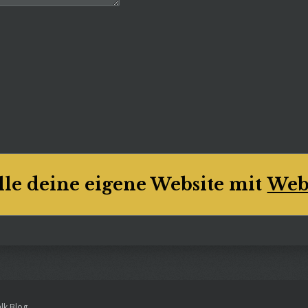
lle deine eigene Website mit
Web
alk Blog