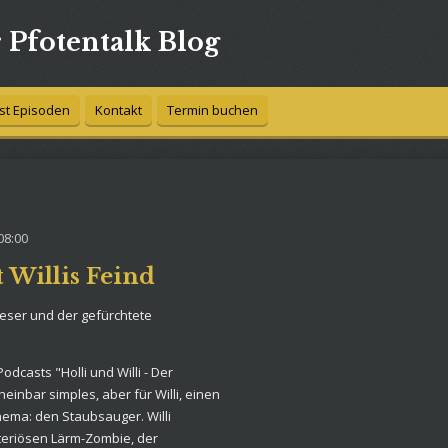
r Pfotentalk Blog
st Episoden
Kontakt
Termin buchen
08:00
t Willis Feind
teser und der gefürchtete
odcasts "Holli und Willi - Der
heinbar simples, aber für Willi, einen
ema: den Staubsauger. Willi
teriösen Lärm-Zombie, der