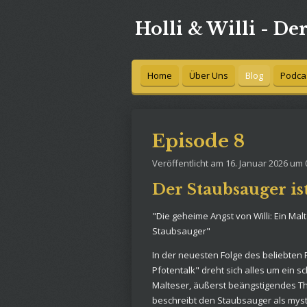
Zum
Holli & Willi - De
Hauptinhalt
springen
Home
Über Uns
Blog
Podca
Episode 8
Veröffentlicht am 16. Januar 2026 um 
Der Staubsauger is
"Die geheime Angst von Willi: Ein Mal
Staubsauger"
In der neuesten Folge des beliebten P
Pfotentalk" dreht sich alles um ein sc
Malteser, äußerst beängstigendes Th
beschreibt den Staubsauger als mys