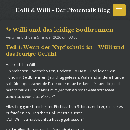
Zum
Holli & Willi - Der Pfotentalk Blog
Hauptinhalt
springen
🐾 Willi und das leidige Sodbrennen
Veröffentlicht am 6. Januar 2026 um 08:00
Teil 1: Wenn der Napf schuld ist – Willi und
das feurige Gefühl
Hallo, ich bin Willi.
Ein Malteser, Charmebolzen, Podcast-Co-Host – und leider: ein
Hund mit
Sodbrennen
. Ja, richtig gelesen. Während andere Hunde
sich über quietschende Bälle oder neue Leckerlis freuen, liege ich
manchmal da und denke mir:
„Warum brennt es denn jetzt schon
wieder so komisch im Bauch?“
Alles fing ganz harmlos an. Ein bisschen Schmatzen hier, ein leises
Aufstoßen da. Herrchen Holli meinte zuerst:
„Ach Willi, du hast wohl zu hastig gefressen.“
👉
Spoiler:
Er hatte recht. Aber nicht nur das.