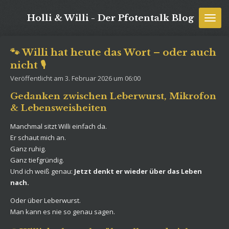
Zum
Holli & Willi - Der Pfotentalk Blog
Hauptinhalt
springen
🐾 Willi hat heute das Wort – oder auch
nicht 🎙️
Veröffentlicht am 3. Februar 2026 um 06:00
Gedanken zwischen Leberwurst, Mikrofon
& Lebensweisheiten
Manchmal sitzt Willi einfach da.
Er schaut mich an.
Ganz ruhig.
Ganz tiefgründig.
Und ich weiß genau:
Jetzt denkt er wieder über das Leben
nach.
Oder über Leberwurst.
Man kann es nie so genau sagen.