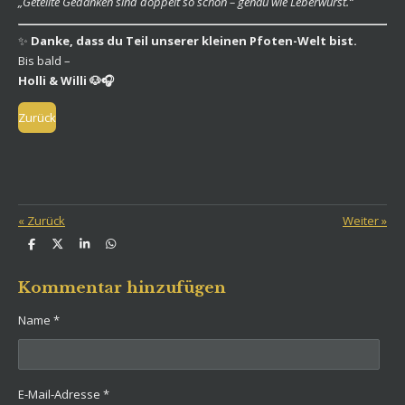
„Geteilte Gedanken sind doppelt so schön – genau wie Leberwurst.“
✨
Danke, dass du Teil unserer kleinen Pfoten-Welt bist.
Bis bald –
Holli & Willi 🐶🎧
Zurück
«
Zurück
Weiter
»
T
T
T
T
e
e
e
e
i
i
i
i
l
l
l
l
Kommentar hinzufügen
e
e
e
e
n
n
n
n
Name *
E-Mail-Adresse *