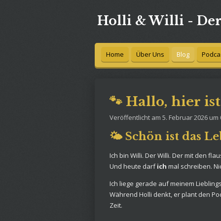
Zum
Holli & Willi - De
Hauptinhalt
springen
Home
Über Uns
Blog
Podca
🐾 Hallo, hier i
Veröffentlicht am 5. Februar 2026 um 
🌤️ Schön ist das 
Ich bin Willi. Der Willi. Der mit de
Und heute darf
ich
mal schreiben. Nicht
Ich liege gerade auf meinem Lieblings
Während Holli denkt, er plant den P
Zeit.