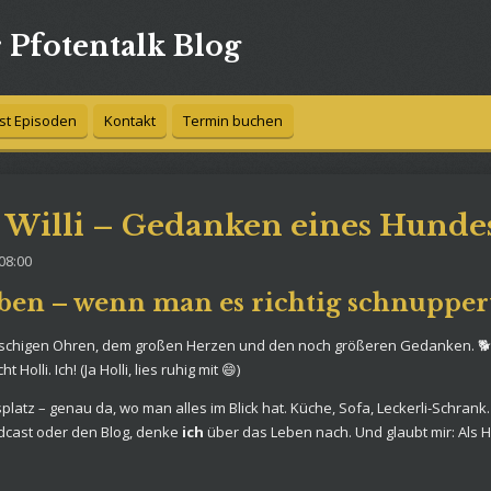
r Pfotentalk Blog
st Episoden
Kontakt
Termin buchen
st Willi – Gedanken eines Hundes
08:00
Leben – wenn man es richtig schnupper
n flauschigen Ohren, dem großen Herzen und den noch größeren Gedanken. 
 Holli. Ich! (Ja Holli, lies ruhig mit 😄)
platz – genau da, wo man alles im Blick hat. Küche, Sofa, Leckerli-Schrank.
odcast oder den Blog, denke
ich
über das Leben nach. Und glaubt mir: Als H