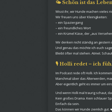
🌤️ Schön ist das Leb
Wisst ihr, wir Hunde machen vieles ric
Wir freuen uns über Kleinigkeiten:
– ein Spaziergang
– ein freundliches Wort
– ein Krümel Käse, der „aus Versehen“
Wir denken nicht ständig an gestern
Und genau das möchte ich euch sage
Bleibt öfter mal stehen. Atmet. Schau
🎙️ Holli redet – ich füh
Im Podcast rede oft Holli. Ich kommenti
Manchmal über das Älterwerden, manc
Aber eigentlich geht es immer um ein
Und wenn Holli mal traurig schaut, da
Kein großes Drama. Kein schlauer Sp
Einfach da sein.
Das können wir Hunde ziemlich gut. ❤