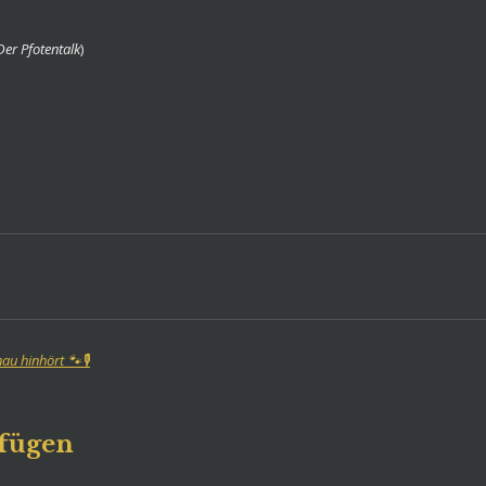
 Der Pfotentalk
)
u hinhört 🐾🎙️
fügen