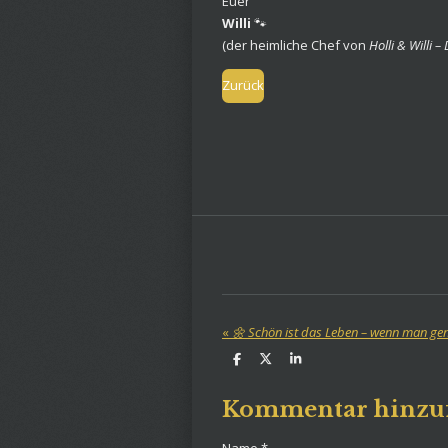
Euer
Willi
🐾
(der heimliche Chef von
Holli & Willi –
Zurück
«
🌼 Schön ist das Leben – wenn man gena
T
T
T
e
e
e
i
i
i
l
l
l
Kommentar hinzu
e
e
e
n
n
n