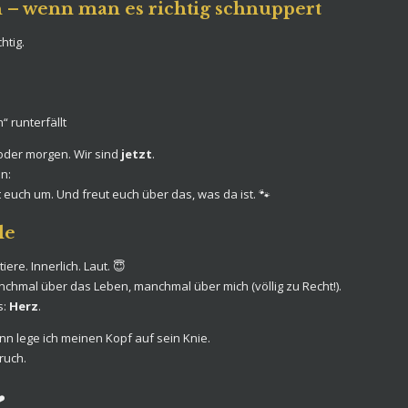
en – wenn man es richtig schnuppert
htig.
 runterfällt
 oder morgen. Wir sind
jetzt
.
n:
t euch um. Und freut euch über das, was da ist. 🐾
le
ere. Innerlich. Laut. 😇
hmal über das Leben, manchmal über mich (völlig zu Recht!).
s:
Herz
.
nn lege ich meinen Kopf auf sein Knie.
ruch.
️