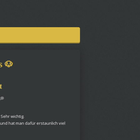
 🐶
t
💭
 Sehr wichtig.
und hat man dafür erstaunlich viel